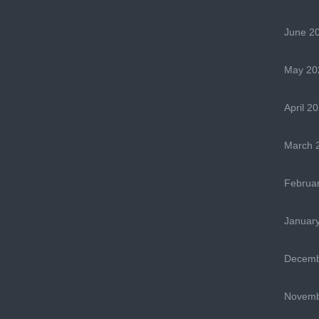
June 2
May 20
April 2
March 
Februa
Januar
Decemb
Novemb