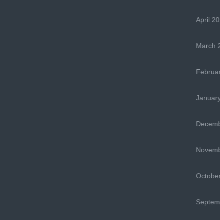
April 2
March 
Februa
Januar
Decemb
Novemb
Octobe
Septem