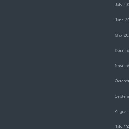
July 20
June 2
May 20
Decemb
Novemb
Octobe
Septem
August
July 20