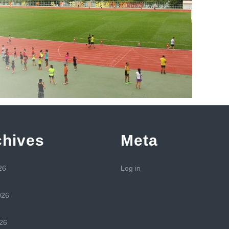
chives
Meta
26
Log in
026
26