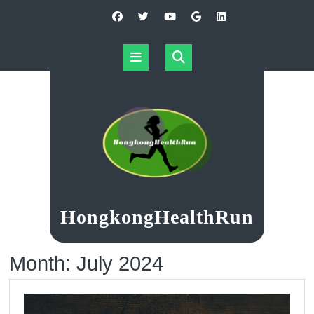
Skip
to
content
Open
Button
HongkongHealthRun
Month:
July 2024