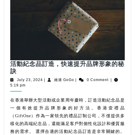
活動紀念品訂造，快速提升品牌形象的秘
活
訣
動
July
維
July 23, 2024
|
維港 GoGo
|
0 Comment
|
紀
23,
港
5:19 pm
2024
GoGo
念
品
在香港舉辦大型活動或企業周年慶時，訂造活動紀念品是
訂
一個有效提升品牌形象的好方法。香港壹禮品
造，
（GiftOne）作為一家領先的禮品訂制公司，不僅提供多
快
樣化的高端紀念品，還能滿足客戶對個性化設計和優質服
速
務的需求。 選擇合適的活動紀念品訂造是非常關鍵的。