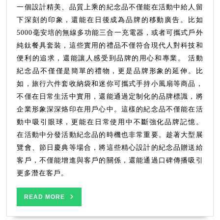
提
一個設計精美、品質上乘的紀念品不僅能在活動中給人留
升
下深刻的印象，還能在日後成為品牌的移動廣告。比如
品
5000毫安培的無線多功能三合一充電器，或者可攜式戶外
牌
純鈦餐具套裝，這些實用的禮品不僅符合現代人對科技和
形
便利的追求，還能讓人感受到品牌的用心和專業。 活動
象
的
紀念品不僅僅是簡單的禮物，更是品牌形象的延伸。比
秘
如，旅行六件套收納袋和迷你可攜式手持小風扇等商品，
訣
不僅在日常生活中實用，還能通過定制化的品牌標識，將
企業形象深深烙印在用戶心中。這樣的紀念品不僅能在活
動中吸引眼球，更能在日常使用中不斷強化品牌記憶。
在活動中分發活動紀念品的時機也非常重要。趁著大型展
覽會、節日慶典等場合，將這些精心設計的紀念品贈送給
客戶，不僅能增進與客戶的關係，還能通過口碑傳播吸引
更多潛在客戶。
READ
READ MORE
MORE