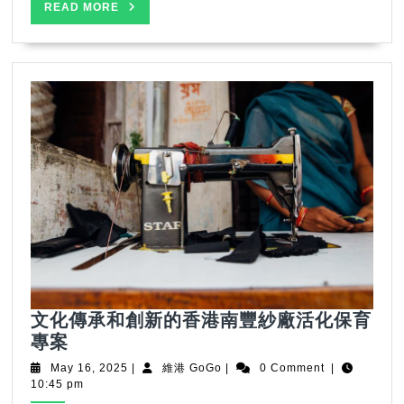
維
READ
READ MORE
港
MORE
壯
麗，
體
驗
HOPEWELL
非
凡
之
旅
文化傳承和創新的香港南豐紗廠活化保育
文
專案
化
May
維
May 16, 2025
|
維港 GoGo
|
0 Comment
|
傳
16,
港
10:45 pm
2025
GoGo