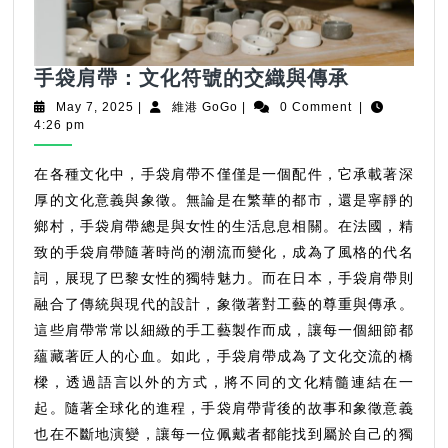
手
手袋肩帶：文化符號的交織與傳承
袋
May
維
May 7, 2025
|
維港 GoGo
|
0 Comment
|
肩
7,
港
4:26 pm
2025
GoGo
帶：
文
在各種文化中，手袋肩帶不僅僅是一個配件，它承載著深
化
厚的文化意義與象徵。無論是在繁華的都市，還是寧靜的
符
鄉村，手袋肩帶總是與女性的生活息息相關。在法國，精
號
致的手袋肩帶隨著時尚的潮流而變化，成為了風格的代名
的
詞，展現了巴黎女性的獨特魅力。而在日本，手袋肩帶則
交
融合了傳統與現代的設計，象徵著對工藝的尊重與傳承。
織
這些肩帶常常以細緻的手工藝製作而成，讓每一個細節都
與
蘊藏著匠人的心血。如此，手袋肩帶成為了文化交流的橋
傳
樑，透過語言以外的方式，將不同的文化精髓連結在一
承
起。隨著全球化的進程，手袋肩帶背後的故事和象徵意義
也在不斷地演變，讓每一位佩戴者都能找到屬於自己的獨