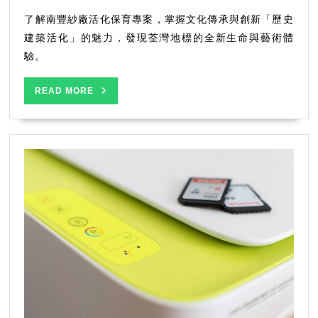
承
和
了解南豐紗廠活化保育專案，掌握文化傳承與創新「歷史
創
建築活化」的魅力，發現荃灣地標的全新生命與藝術體
新
驗。
的
香
READ
READ MORE
港
MORE
南
豐
紗
廠
活
化
保
育
專
案