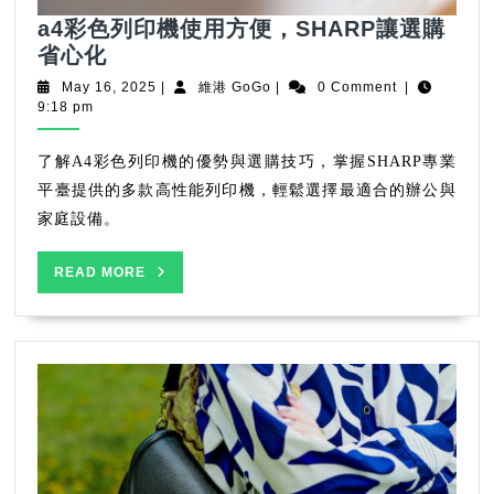
a4彩色列印機使用方便，SHARP讓選購
a4
省心化
彩
May
維
May 16, 2025
|
維港 GoGo
|
0 Comment
|
色
16,
港
9:18 pm
2025
GoGo
列
印
了解A4彩色列印機的優勢與選購技巧，掌握SHARP專業
機
平臺提供的多款高性能列印機，輕鬆選擇最適合的辦公與
使
家庭設備。
用
方
READ
READ MORE
便，
MORE
SHARP
讓
選
購
省
心
化