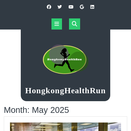
Skip
to
content
Open
Button
HongkongHealthRun
Month:
May 2025