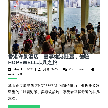
香港海景酒店：盡享維港壯麗，體驗
香
HOPEWELL非凡之旅
港
May
維
May 16, 2025
|
維港 GoGo
|
0 Comment
|
海
16,
港
11:34 pm
2025
GoGo
景
酒
掌握香港海景酒店HOPEWELL的獨特魅力，發現維多利
店：
亞港的「壯麗海景」與頂級設施，享受奢華與舒適的非凡
盡
旅程。
享