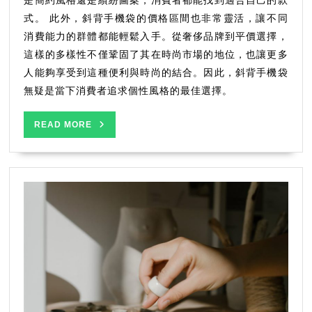
是簡約風格還是繽紛圖案，消費者都能找到適合自己的款
機
式。 此外，斜背手機袋的價格區間也非常靈活，讓不同
袋
消費能力的群體都能輕鬆入手。從奢侈品牌到平價選擇，
的
魅
這樣的多樣性不僅鞏固了其在時尚市場的地位，也讓更多
力
人能夠享受到這種便利與時尚的結合。因此，斜背手機袋
何
無疑是當下消費者追求個性風格的最佳選擇。
在？
READ
READ MORE
MORE