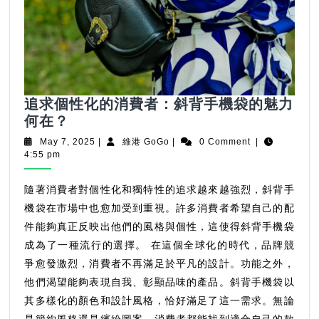
追求個性化的消費者：斜背手機袋的魅力
追
何在？
求
May
維
May 7, 2025
|
維港 GoGo
|
0 Comment
|
個
7,
港
4:55 pm
2025
GoGo
性
化
隨著消費者對個性化和獨特性的追求越來越強烈，斜背手
的
機袋在市場中也愈加受到重視。許多消費者希望自己的配
消
件能夠真正反映出他們的風格與個性，這使得斜背手機袋
費
成為了一種流行的選擇。 在這個全球化的時代，品牌競
者：
爭愈發激烈，消費者不再滿足於平凡的設計。功能之外，
斜
他們渴望能夠表現自我、彰顯品味的產品。斜背手機袋以
背
其多樣化的顏色和設計風格，恰好滿足了這一需求。無論
手