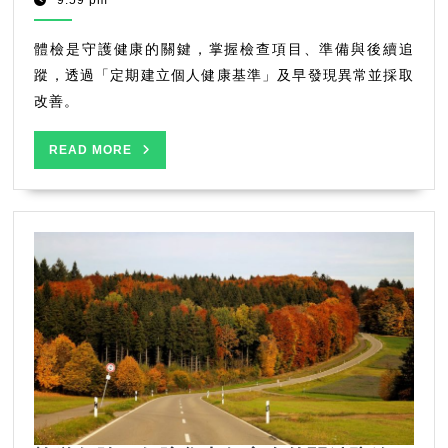
2025
GoGo
重
要
體檢是守護健康的關鍵，掌握檢查項目、準備與後續追
性
蹤，透過「定期建立個人健康基準」及早發現異常並採取
與
改善。
實
用
READ
READ MORE
指
MORE
南