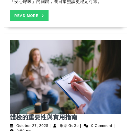
守
「安心呼吸」的關鍵，讓日常照護更穩定可靠。
護
每
READ
READ MORE
一
MORE
次
呼
吸
的
溫
暖
力
量
體
體檢的重要性與實用指南
檢
October
維
October 27, 2025
|
維港 GoGo
|
0 Comment
|
的
27,
港
9:59 pm