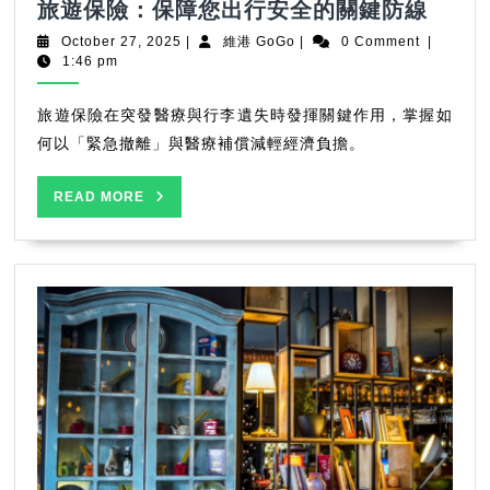
旅
旅遊保險：保障您出行安全的關鍵防線
遊
October
維
October 27, 2025
|
維港 GoGo
|
0 Comment
|
保
27,
港
1:46 pm
2025
GoGo
險：
保
旅遊保險在突發醫療與行李遺失時發揮關鍵作用，掌握如
障
何以「緊急撤離」與醫療補償減輕經濟負擔。
您
出
READ
READ MORE
行
MORE
安
全
的
關
鍵
防
線