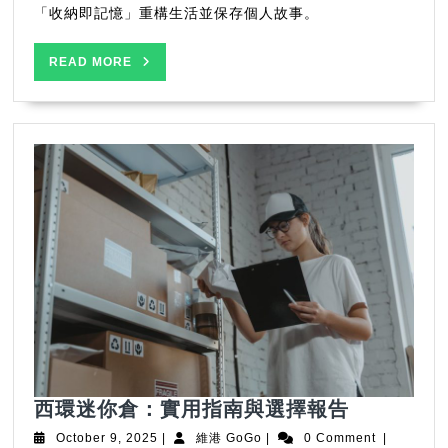
哲
「收納即記憶」重構生活並保存個人故事。
學
中
READ
READ MORE
的
MORE
微
型
奇
蹟
西
西環迷你倉：實用指南與選擇報告
環
October
維
October 9, 2025
|
維港 GoGo
|
0 Comment
|