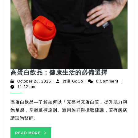
高
高蛋白飲品：健康生活的必備選擇
蛋
October
維
October 28, 2025
|
維港 GoGo
|
0 Comment
|
白
28,
港
11:22 am
2025
GoGo
飲
品：
高蛋白飲品—了解如何以「完整補充蛋白質」提升肌力與
健
飽足感，掌握選擇原則、適用族群與攝取建議，若有疾病
康
請諮詢醫師。
生
活
READ
READ MORE