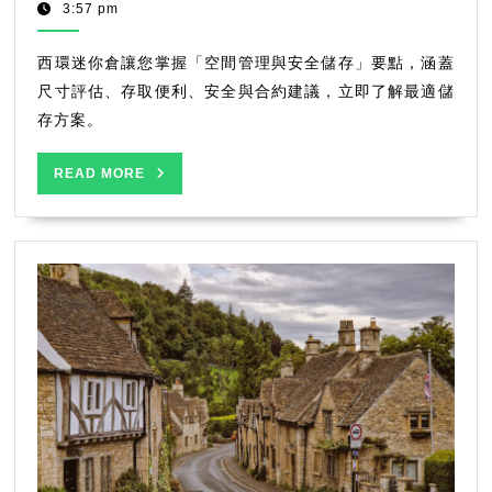
迷
9,
港
3:57 pm
2025
GoGo
你
倉：
西環迷你倉讓您掌握「空間管理與安全儲存」要點，涵蓋
實
尺寸評估、存取便利、安全與合約建議，立即了解最適儲
用
存方案。
指
南
READ
READ MORE
與
MORE
選
擇
報
告