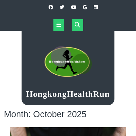
Skip
to
content
Open
Button
HongkongHealthRun
Month:
October 2025