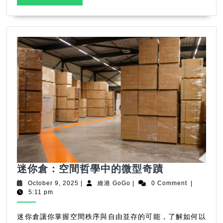
的
MORE
終
極
指
導
迷
迷你倉：空間哲學中的微型奇蹟
你
October
維
October 9, 2025
|
維港 GoGo
|
0 Comment
|
倉：
9,
港
5:11 pm
2025
GoGo
空
間
迷你倉讓你掌握空間秩序與自由並存的可能，了解如何以