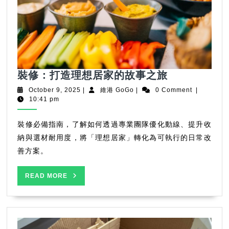
裝
裝修：打造理想居家的故事之旅
修：
October
維
October 9, 2025
|
維港 GoGo
|
0 Comment
|
打
9,
港
10:41 pm
2025
GoGo
造
理
裝修必備指南，了解如何透過專業團隊優化動線、提升收
想
納與選材耐用度，將「理想居家」轉化為可執行的日常改
居
善方案。
家
的
READ
READ MORE
故
MORE
事
之
旅