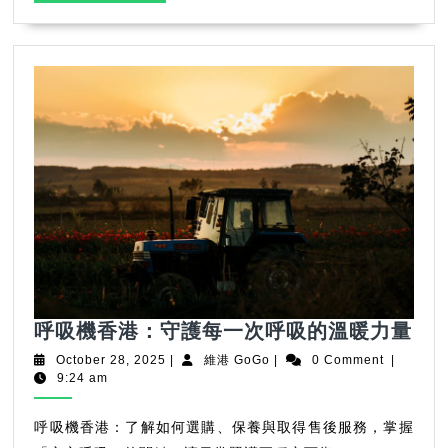
的
MORE
必
備
選
擇
呼
呼吸機香港：守護每一次呼吸的溫暖力量
吸
October
維
October 28, 2025
|
維港 GoGo
|
0 Comment
|
機
28,
港
9:24 am
2025
GoGo
香
港
呼吸機香港：了解如何選購、保養與取得售後服務，掌握