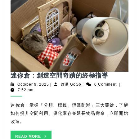
迷
迷你倉：創造空間奇蹟的終極指導
你
October
維
October 9, 2025
|
維港 GoGo
|
0 Comment
|
倉：
9,
港
7:52 pm
2025
GoGo
創
造
迷你倉：掌握「分類、標籤、恆溫防潮」三大關鍵，了解
空
如何提升空間利用、優化庫存並延長物品壽命，立即開始
間
改造。
奇
蹟
READ
READ MORE