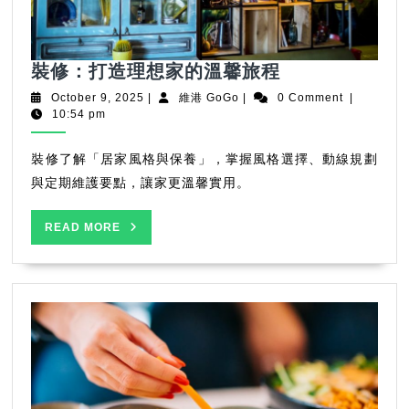
裝
裝修：打造理想家的溫馨旅程
修：
October
維
October 9, 2025
|
維港 GoGo
|
0 Comment
|
打
9,
港
10:54 pm
2025
GoGo
造
理
裝修了解「居家風格與保養」，掌握風格選擇、動線規劃
想
與定期維護要點，讓家更溫馨實用。
家
的
READ
READ MORE
溫
MORE
馨
旅
程