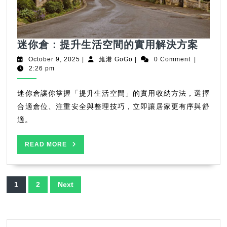
迷
迷你倉：提升生活空間的實用解決方案
你
October
維
October 9, 2025
|
維港 GoGo
|
0 Comment
|
倉：
9,
港
2:26 pm
2025
GoGo
提
升
迷你倉讓你掌握「提升生活空間」的實用收納方法，選擇
生
合適倉位、注重安全與整理技巧，立即讓居家更有序與舒
活
適。
空
間
READ
READ MORE
的
MORE
實
用
Posts
1
2
Next
解
pagination
決
方
案