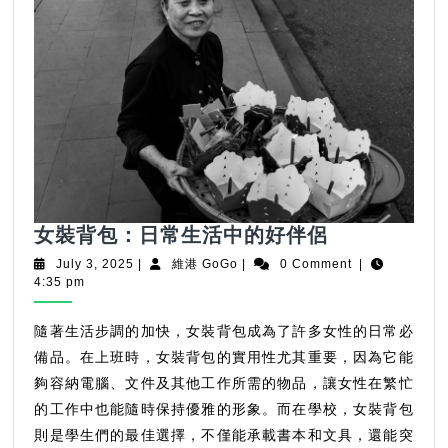
女
女裝背包：日常生活中的好伴侶
裝
July
維
July 3, 2025
|
維港 GoGo
|
0 Comment
|
背
3,
港
4:35 pm
2025
GoGo
包：
日
隨著生活步調的加快，女裝背包成為了許多女性的日常必
常
備品。在上班時，女裝背包的實用性尤其重要，因為它能
生
夠容納電腦、文件及其他工作所需的物品，讓女性在繁忙
活
的工作中也能隨時保持優雅的形象。而在學校，女裝背包
中
則是學生們的最佳選擇，不僅能承載書本和文具，還能突