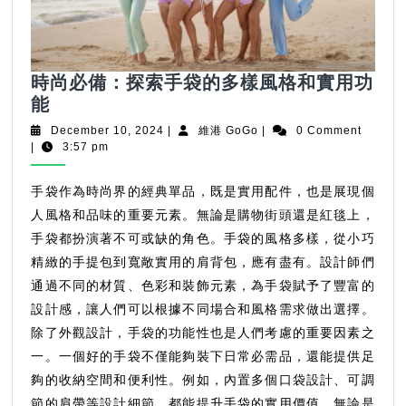
時尚必備：探索手袋的多樣風格和實用功
時
能
尚
December
維
December 10, 2024
|
維港 GoGo
|
0 Comment
必
10,
港
|
3:57 pm
2024
GoGo
備：
探
手袋作為時尚界的經典單品，既是實用配件，也是展現個
索
人風格和品味的重要元素。無論是購物街頭還是紅毯上，
手
手袋都扮演著不可或缺的角色。手袋的風格多樣，從小巧
袋
精緻的手提包到寬敞實用的肩背包，應有盡有。設計師們
的
通過不同的材質、色彩和裝飾元素，為手袋賦予了豐富的
多
設計感，讓人們可以根據不同場合和風格需求做出選擇。
樣
除了外觀設計，手袋的功能性也是人們考慮的重要因素之
風
一。一個好的手袋不僅能夠裝下日常必需品，還能提供足
格
夠的收納空間和便利性。例如，內置多個口袋設計、可調
和
節的肩帶等設計細節，都能提升手袋的實用價值。無論是