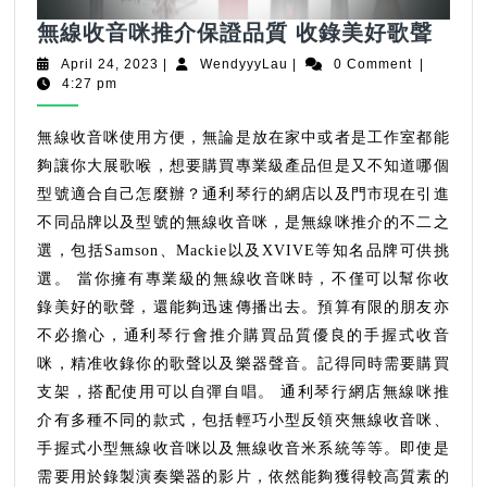
無
無線收音咪推介保證品質 收錄美好歌聲
線
April
WendyyyLau
April 24, 2023
|
WendyyyLau
|
0 Comment
|
收
24,
4:27 pm
2023
音
咪
無線收音咪使用方便，無論是放在家中或者是工作室都能
推
夠讓你大展歌喉，想要購買專業級產品但是又不知道哪個
介
型號適合自己怎麼辦？通利琴行的網店以及門市現在引進
保
不同品牌以及型號的無線收音咪，是無線咪推介的不二之
證
選，包括Samson、Mackie以及XVIVE等知名品牌可供挑
品
選。 當你擁有專業級的無線收音咪時，不僅可以幫你收
質
錄美好的歌聲，還能夠迅速傳播出去。預算有限的朋友亦
收
不必擔心，通利琴行會推介購買品質優良的手握式收音
錄
咪，精准收錄你的歌聲以及樂器聲音。記得同時需要購買
美
支架，搭配使用可以自彈自唱。 通利琴行網店無線咪推
好
歌
介有多種不同的款式，包括輕巧小型反領夾無線收音咪、
聲
手握式小型無線收音咪以及無線收音米系統等等。即使是
需要用於錄製演奏樂器的影片，依然能夠獲得較高質素的