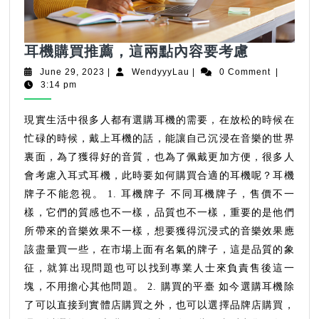
耳
耳機購買推薦，這兩點內容要考慮
機
June
WendyyyLau
June 29, 2023
|
WendyyyLau
|
0 Comment
|
購
29,
3:14 pm
2023
買
推
現實生活中很多人都有選購耳機的需要，在放松的時候在
薦，
忙碌的時候，戴上耳機的話，能讓自己沉浸在音樂的世界
這
裏面，為了獲得好的音質，也為了佩戴更加方便，很多人
兩
會考慮入耳式耳機，此時要如何購買合適的耳機呢？耳機
點
牌子不能忽視。 1. 耳機牌子 不同耳機牌子，售價不一
內
樣，它們的質感也不一樣，品質也不一樣，重要的是他們
容
所帶來的音樂效果不一樣，想要獲得沉浸式的音樂效果應
要
該盡量買一些，在市場上面有名氣的牌子，這是品質的象
考
征，就算出現問題也可以找到專業人士來負責售後這一
慮
塊，不用擔心其他問題。 2. 購買的平臺 如今選購耳機除
了可以直接到實體店購買之外，也可以選擇品牌店購買，