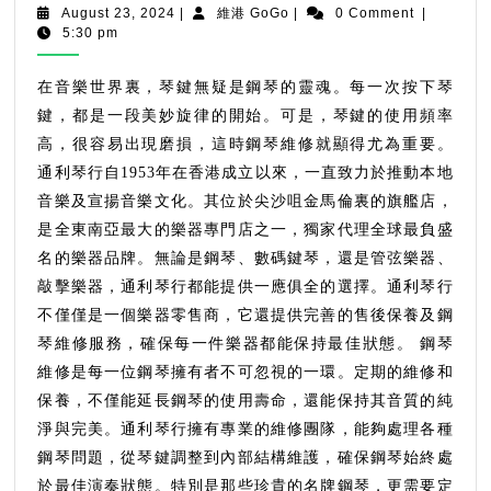
鍵
August
維
August 23, 2024
|
維港 GoGo
|
0 Comment
|
有
23,
港
5:30 pm
2024
GoGo
何
魔
在音樂世界裏，琴鍵無疑是鋼琴的靈魂。每一次按下琴
力，
鍵，都是一段美妙旋律的開始。可是，琴鍵的使用頻率
鋼
高，很容易出現磨損，這時鋼琴維修就顯得尤為重要。
琴
通利琴行自1953年在香港成立以來，一直致力於推動本地
維
音樂及宣揚音樂文化。其位於尖沙咀金馬倫裏的旗艦店，
修
是全東南亞最大的樂器專門店之一，獨家代理全球最負盛
為
名的樂器品牌。無論是鋼琴、數碼鍵琴，還是管弦樂器、
何
敲擊樂器，通利琴行都能提供一應俱全的選擇。通利琴行
如
不僅僅是一個樂器零售商，它還提供完善的售後保養及鋼
此
琴維修服務，確保每一件樂器都能保持最佳狀態。 鋼琴
重
要
維修是每一位鋼琴擁有者不可忽視的一環。定期的維修和
保養，不僅能延長鋼琴的使用壽命，還能保持其音質的純
淨與完美。通利琴行擁有專業的維修團隊，能夠處理各種
鋼琴問題，從琴鍵調整到內部結構維護，確保鋼琴始終處
於最佳演奏狀態。特別是那些珍貴的名牌鋼琴，更需要定