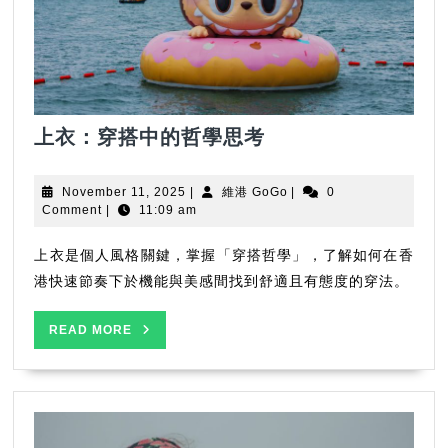
上
上衣：穿搭中的哲學思考
衣：
穿
November
維
November 11, 2025
|
維港 GoGo
|
0
搭
11,
港
Comment
|
11:09 am
2025
GoGo
中
的
上衣是個人風格關鍵，掌握「穿搭哲學」，了解如何在香
哲
港快速節奏下於機能與美感間找到舒適且有態度的穿法。
學
思
READ
READ MORE
MORE
考