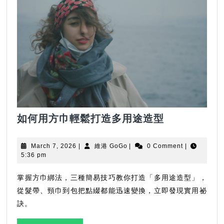
如
如何用方巾輕鬆打造多用途造型
何
用
March
維
March 7, 2026
|
維港 GoGo
|
0 Comment
|
方
7,
港
5:36 pm
2026
GoGo
巾
輕
掌握方巾綁法，三種簡易技巧教你打造「多用途造型」，
鬆
從髮帶、頸巾到包把點綴都能迅速變換，立即發現實用祕
打
訣。
造