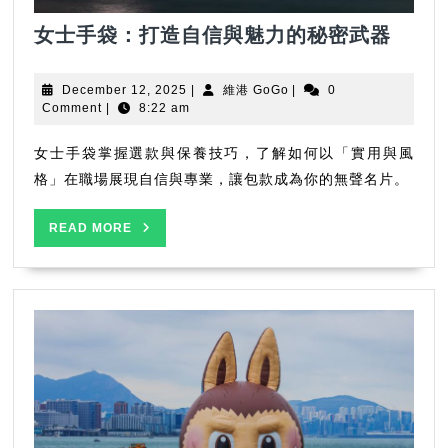
女
女士手袋：打造自信與魅力的秘密武器
士
手
December
維
December 12, 2025
|
維港 GoGo
|
0
袋：
12,
港
Comment
|
8:22 am
2025
GoGo
打
造
女士手袋掌握選款與保養技巧，了解如何以「實用與風
自
格」在職場展現自信與專業，讓包款成為你的無聲名片。
信
與
READ
READ MORE
MORE
魅
力
的
秘
密
武
器