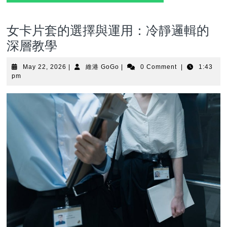
女卡片套的選擇與運用：冷靜邏輯的
深層教學
May
維
May 22, 2026
|
維港 GoGo
|
0 Comment
|
1:43
22,
港
pm
2026
GoGo