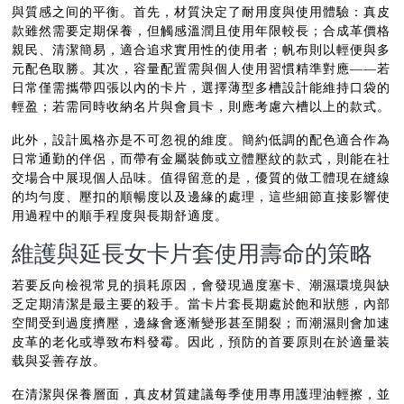
與質感之间的平衡。首先，材質決定了耐用度與使用體驗：真皮
款雖然需要定期保養，但觸感溫潤且使用年限較長；合成革價格
親民、清潔簡易，適合追求實用性的使用者；帆布則以輕便與多
元配色取勝。其次，容量配置需與個人使用習慣精準對應——若
日常僅需攜帶四張以內的卡片，選擇薄型多槽設計能維持口袋的
輕盈；若需同時收納名片與會員卡，則應考慮六槽以上的款式。
此外，設計風格亦是不可忽視的維度。簡約低調的配色適合作為
日常通勤的伴侶，而帶有金屬裝飾或立體壓紋的款式，則能在社
交場合中展現個人品味。值得留意的是，優質的做工體現在縫線
的均勻度、壓扣的順暢度以及邊緣的處理，這些細節直接影響使
用過程中的順手程度與長期舒適度。
維護與延長女卡片套使用壽命的策略
若要反向檢視常見的損耗原因，會發現過度塞卡、潮濕環境與缺
乏定期清潔是最主要的殺手。當卡片套長期處於飽和狀態，內部
空間受到過度擠壓，邊緣會逐漸變形甚至開裂；而潮濕則會加速
皮革的老化或導致布料發霉。因此，預防的首要原則在於適量装
载與妥善存放。
在清潔與保養層面，真皮材質建議每季使用專用護理油輕擦，並