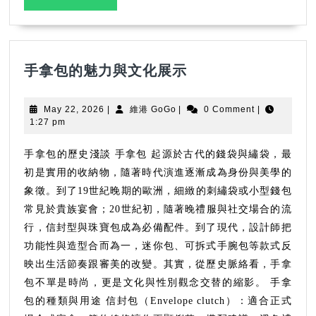
力
MORE
報
導
手
手拿包的魅力與文化展示
拿
包
May
維
May 22, 2026
|
維港 GoGo
|
0 Comment
|
的
22,
港
1:27 pm
2026
GoGo
魅
力
手拿包的歷史淺談 手拿包 起源於古代的錢袋與繡袋，最
與
初是實用的收納物，隨著時代演進逐漸成為身份與美學的
文
象徵。到了19世紀晚期的歐洲，細緻的刺繡袋或小型錢包
化
常見於貴族宴會；20世紀初，隨著晚禮服與社交場合的流
展
行，信封型與珠寶包成為必備配件。到了現代，設計師把
示
功能性與造型合而為一，迷你包、可拆式手腕包等款式反
映出生活節奏跟審美的改變。其實，從歷史脈絡看，手拿
包不單是時尚，更是文化與性別觀念交替的縮影。 手拿
包的種類與用途 信封包（Envelope clutch）：適合正式