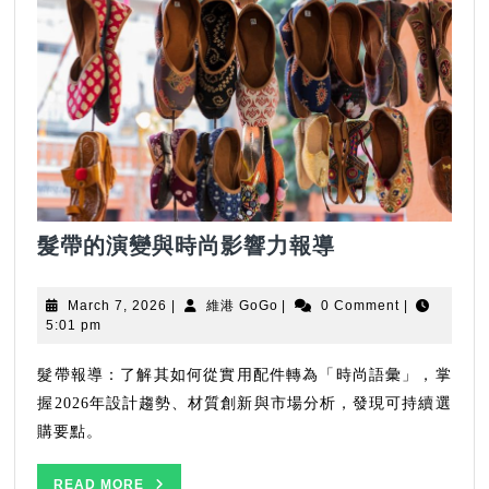
髮
髮帶的演變與時尚影響力報導
帶
的
March
維
March 7, 2026
|
維港 GoGo
|
0 Comment
|
演
7,
港
5:01 pm
2026
GoGo
變
與
髮帶報導：了解其如何從實用配件轉為「時尚語彙」，掌
時
握2026年設計趨勢、材質創新與市場分析，發現可持續選
尚
購要點。
影
響
READ
READ MORE