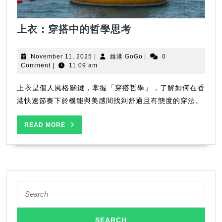
上
上衣：穿搭中的哲學思考
衣：
穿
November
維
November 11, 2025
|
維港 GoGo
|
0
搭
11,
港
Comment
|
11:09 am
2025
GoGo
中
的
上衣是個人風格關鍵，掌握「穿搭哲學」，了解如何在香
哲
港快速節奏下於機能與美感間找到舒適且有態度的穿法。
學
思
READ
READ MORE
MORE
考
Search
for: