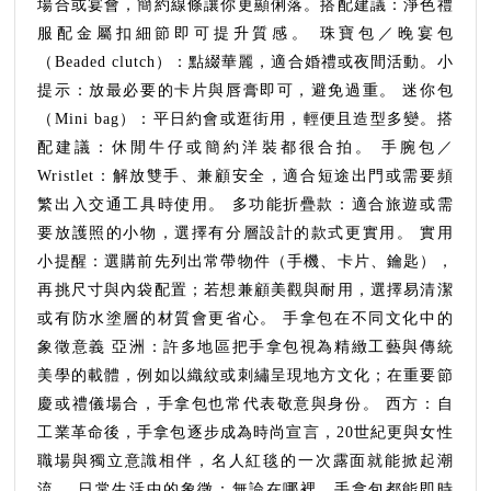
場合或宴會，簡約線條讓你更顯俐落。搭配建議：淨色禮
服配金屬扣細節即可提升質感。 珠寶包／晚宴包
（Beaded clutch）：點綴華麗，適合婚禮或夜間活動。小
提示：放最必要的卡片與唇膏即可，避免過重。 迷你包
（Mini bag）：平日約會或逛街用，輕便且造型多變。搭
配建議：休閒牛仔或簡約洋裝都很合拍。 手腕包／
Wristlet：解放雙手、兼顧安全，適合短途出門或需要頻
繁出入交通工具時使用。 多功能折疊款：適合旅遊或需
要放護照的小物，選擇有分層設計的款式更實用。 實用
小提醒：選購前先列出常帶物件（手機、卡片、鑰匙），
再挑尺寸與內袋配置；若想兼顧美觀與耐用，選擇易清潔
或有防水塗層的材質會更省心。 手拿包在不同文化中的
象徵意義 亞洲：許多地區把手拿包視為精緻工藝與傳統
美學的載體，例如以織紋或刺繡呈現地方文化；在重要節
慶或禮儀場合，手拿包也常代表敬意與身份。 西方：自
工業革命後，手拿包逐步成為時尚宣言，20世紀更與女性
職場與獨立意識相伴，名人紅毯的一次露面就能掀起潮
流。 日常生活中的象徵：無論在哪裡，手拿包都能即時