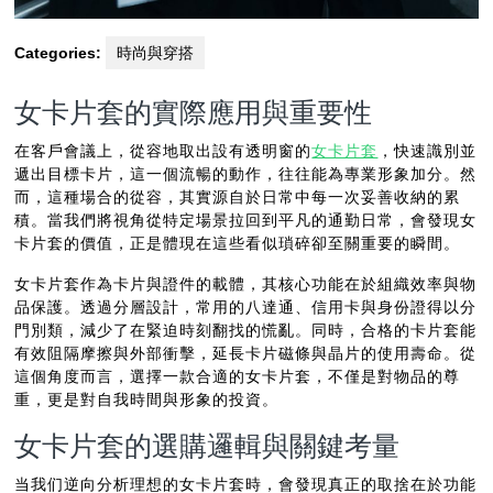
Categories:
時尚與穿搭
女卡片套的實際應用與重要性
在客戶會議上，從容地取出設有透明窗的
女卡片套
，快速識別並
遞出目標卡片，這一個流暢的動作，往往能為專業形象加分。然
而，這種場合的從容，其實源自於日常中每一次妥善收納的累
積。當我們將視角從特定場景拉回到平凡的通勤日常，會發現女
卡片套的價值，正是體現在這些看似瑣碎卻至關重要的瞬間。
女卡片套作為卡片與證件的載體，其核心功能在於組織效率與物
品保護。透過分層設計，常用的八達通、信用卡與身份證得以分
門別類，減少了在緊迫時刻翻找的慌亂。同時，合格的卡片套能
有效阻隔摩擦與外部衝擊，延長卡片磁條與晶片的使用壽命。從
這個角度而言，選擇一款合適的女卡片套，不僅是對物品的尊
重，更是對自我時間與形象的投資。
女卡片套的選購邏輯與關鍵考量
当我们逆向分析理想的女卡片套時，會發現真正的取捨在於功能