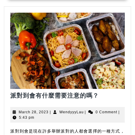
派
派對到會
有什麼需要注意的嗎？
對
到
March
WendyyyLau
March 28, 2023
|
WendyyyLau
|
0 Comment
|
會
28,
5:43 pm
2023
有
什
派對到會是現在許多舉辦派對的人都會選擇的一種方式，