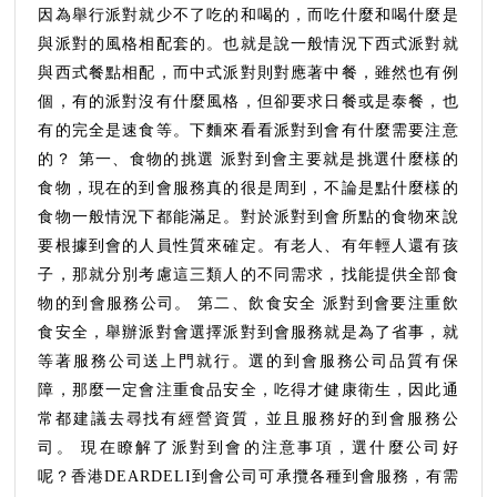
麼
因為舉行派對就少不了吃的和喝的，而吃什麼和喝什麼是
需
與派對的風格相配套的。也就是說一般情況下西式派對就
要
與西式餐點相配，而中式派對則對應著中餐，雖然也有例
注
個，有的派對沒有什麼風格，但卻要求日餐或是泰餐，也
意
有的完全是速食等。下麵來看看派對到會有什麼需要注意
的
的？ 第一、食物的挑選 派對到會主要就是挑選什麼樣的
嗎？
食物，現在的到會服務真的很是周到，不論是點什麼樣的
食物一般情況下都能滿足。對於派對到會所點的食物來說
要根據到會的人員性質來確定。有老人、有年輕人還有孩
子，那就分別考慮這三類人的不同需求，找能提供全部食
物的到會服務公司。 第二、飲食安全 派對到會要注重飲
食安全，舉辦派對會選擇派對到會服務就是為了省事，就
等著服務公司送上門就行。選的到會服務公司品質有保
障，那麼一定會注重食品安全，吃得才健康衛生，因此通
常都建議去尋找有經營資質，並且服務好的到會服務公
司。 現在瞭解了派對到會的注意事項，選什麼公司好
呢？香港DEARDELI到會公司可承攬各種到會服務，有需