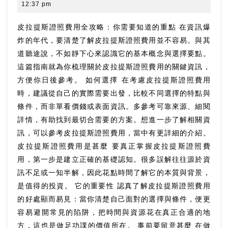
斯
1,
港
12:37 pm
2026
GoGo
證
照
皮拉提斯證照費用全攻略：你需要知道的重點 在資訊爆
費
炸的年代，要清楚了解皮拉提斯證照費用並不容易。與其
用
道聽途說，不如靜下心來認識它的基本概念與選擇要點。
全
這篇指南就為你梳理關於皮拉提斯證照費用的關鍵資訊，
攻
方便你日後參考。 如何選擇 在考慮皮拉提斯證照費用
略：
時，建議從自己的實際需要出發，比較不同選擇的特點與
你
條件，而非單看價錢或表面資訊。多參考可靠來源、細閱
需
詳情，有助找到最切合需要的方案。想進一步了解相關資
要
訊，可以參考皮拉提斯證照費用，當中有更詳細的介紹。
知
皮拉提斯證照費用是甚麼 要真正掌握皮拉提斯證照費
道
用，第一步是建立正確的基礎認知。很多誤解往往源於資
的
重
訊不足或一知半解，因此花點時間了解它的本質與背景，
點
是值得的投資。 它的重要性 認真了解皮拉提斯證照費用
的好處顯而易見：當你清楚自己面對的選擇與條件，便更
容易避開常見的陷阱，把時間與資源花在真正合適的地
方，這也是做足功課的價值所在。 事前要留意甚麼 在做