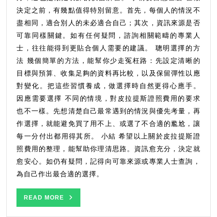
決定之前，有幾點值得特別留意。首先，每個人的情況不
盡相同，適合別人的未必適合自己；其次，資訊來源是否
可靠同樣關鍵。如有任何疑問，諮詢相關範疇的專業人
士，往往能得到更貼合個人需要的建議。 聰明選擇的方
法 幾個簡單的方法，能幫你少走冤枉路：先設定清晰的
目標與預算、收集足夠的資料再比較，以及保留彈性以應
對變化。把這些習慣養成，做選擇時自然更得心應手。
因應需要選擇 不同的情境，對皮拉提斯證照費用的要求
也不一樣。先想清楚自己最常遇到的情況與優先考量，再
作選擇，就能避免買了用不上、或選了不合適的尷尬，讓
每一分付出都用得其所。 小結 希望以上關於皮拉提斯證
照費用的整理，能幫助你理清思路。資訊愈充分，決定就
愈安心。如仍有疑問，記得向可靠來源或專業人士查詢，
為自己作出最合適的選擇。
READ
READ MORE
MORE