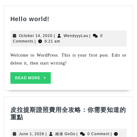
Hello
Hello world!
world!
October
WendyyyLau
October 14, 2020
|
WendyyyLau
|
0
14,
Comments
|
6:21 am
2020
Welcome to WordPress. This is your first post. Edit or
delete it, then start writing!
READ
READ MORE
MORE
皮拉提斯證照費用全攻略：你需要知道的
皮
重點
拉
提
June
維
June 1, 2026
|
維港 GoGo
|
0 Comment
|