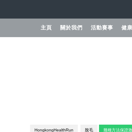
Skip
to
content
主頁
關於我們
活動賽事
健
HongkongHealthRun
脫毛
幾種方法保證激