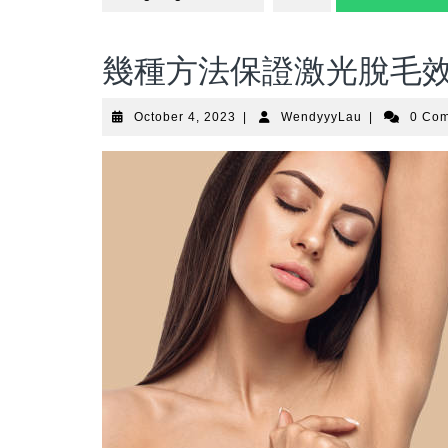
幾種方法保證激光脫毛效
October
WendyyyLau
October 4, 2023
|
WendyyyLau
|
0 Co
4,
2023