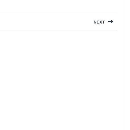
NEXT
Next
post: