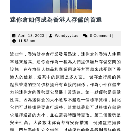
迷
迷你倉如何成為香港人存儲的首選
你
倉
April
WendyyyLau
April 18, 2023
|
WendyyyLau
|
0 Comment
|
如
18,
11:53 am
2023
何
成
近些年，香港儲存倉行業發展迅速，迷你倉的香港人使用
為
率越來越高。迷你倉作為一種為人們提供額外存儲空間的
香
設施，在存放個人物品和商業用途等方面越來越受到了香
港
港人的信賴，這其中的原因是多方面。 儲存倉行業的興
人
起與香港的空間價格提升有直接的關係，作為小件存儲主
存
力的迷你倉的優勢讓它發展非常迅速。第一點優勢是靈活
儲
性高。因為迷你倉的大小通常不超過一個標準貨櫃，因此
的
它們可以根據需要進行調整。這意味著您可以根據存儲需
首
求選擇適當的大小，並在需要時隨時更改。第二個優勢是
選
安全性高。大多數迷你倉都有安保措施，例如監控攝像
頭、門禁系統和安全鎖等，以確保您的物品得到最好的保