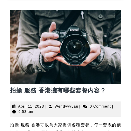
拍
拍攝 服務 香港擁有哪些套餐內容？
攝
服
April
WendyyyLau
April 11, 2023
|
WendyyyLau
|
0 Comment
|
務
11,
9:53 am
2023
香
港
拍攝 服務 香港可以為大家提供各種套餐，每一套系的價