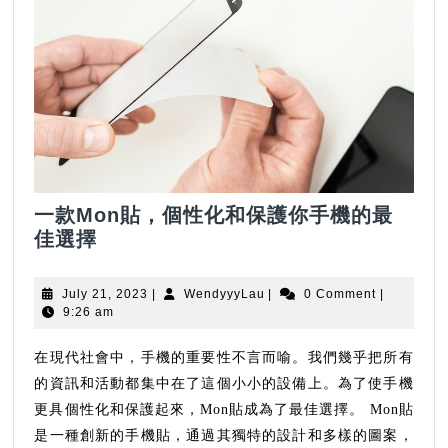
一款Mon貼，個性化和保護你手機的最
一
佳選擇
款
Mon
July
WendyyyLau
July 21, 2023
|
WendyyyLau
|
0 Comment
|
貼，
21,
9:26 am
2023
個
性
在現代社會中，手機的重要性不言而喻。我們幾乎把所有
化
的資訊和活動都集中在了這個小小的設備上。為了使手機
和
更具個性化和保護起來，Mon貼成為了最佳選擇。 Mon貼
保
是一種創新的手機貼，通過其獨特的設計和多樣的圖案，