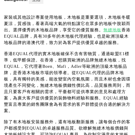
家裝或其他設計專案使用地板，木地板是重要選項，木地板冬暖
夏涼，質感強，看著高端大氣的特點讓它在眾多的地板中脫穎而
出。選擇優秀的木地板品牌，享受它的優質服務。
無縫地板
香港
EQUAL品牌，具有30多年的木地板代理經驗，也是歐洲頂級木
地板品牌的港澳代理，致力於為客戶提供優質卓越的服務。
香港EQUAL代理的實木地板確保不含有害物質，通過歐盟E1標
準，低甲醛保證。在香港，想購買歐洲的品牌無縫木地板，找
EQUAL，它代理著Boen、Mafi，Adler等歐洲的頂級木地板品
牌，是香港木地板市場的領導者。從EQUAL代理的品牌木地
板，具有獨特的美感，能改變室內空氣氛圍，而且木材也會因環
境產生不同變化，無縫木地板價錢性價比高，品質服務周到，而
且只要客戶有相關的需求，平臺都可提供專業的意見和處理方
案，為廣大客戶提供優質的裝飾物料經驗和服務。EQUAL經驗
豐富且專業的銷售團隊會為有需求的客戶群體提供合適的解決方
案。
除了有木地板安裝服務外，還有地板翻新服務，讓每個合作的客
戶都感受到EQUAL的卓越服務品質。欲瞭解無縫木地板價錢與
木地板鋪設方案，可諮詢EQUAL專員，為你制定滿意的木地板