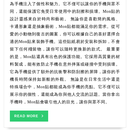
護
為手機注入了個性和魅力。它不僅可以讓你的手機與眾不
你
同，還能保護它免受日常使用中的刮擦和損壞。Mon貼的
手
設計靈感來自於時尚和藝術。 無論你是喜歡簡約風格、
機
卡通形象還是抽象藝術，Mon貼都能滿足你的需求。從可
的
愛的小動物到復古的圖案，你可以根據自己的喜好選擇合
最
適的Mon貼來裝飾手機。這些貼紙易於安裝和拆卸，不會
佳
留下任何殘留物，讓你可以隨時更換新的款式。 最重要
選
擇
的是，Mon貼還具有出色的保護功能。它採用高質量的材
料製成，能有效防止手機在意外摔落或碰撞中受到損壞。
它為手機提供了額外的抗衝擊和防刮擦的屏障，讓你的手
機長時間保持如新般的外觀。 無論是在日常生活中還是
特殊場合中，Mon貼都能成為你手機的亮點。它不僅可以
展示你的個性，還能成為你與他人交流的話題。當你拿出
手機時，Mon貼會吸引他人的目光，讓你與眾不同。
READ
READ MORE
MORE