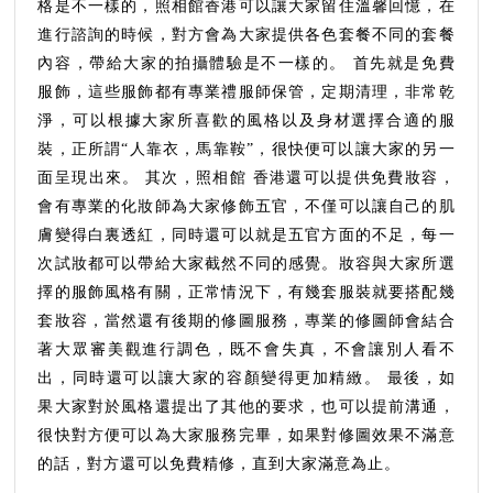
擁
格是不一樣的，照相館香港可以讓大家留住溫馨回憶，在
有
進行諮詢的時候，對方會為大家提供各色套餐不同的套餐
哪
內容，帶給大家的拍攝體驗是不一樣的。 首先就是免費
些
服飾，這些服飾都有專業禮服師保管，定期清理，非常乾
套
淨，可以根據大家所喜歡的風格以及身材選擇合適的服
餐
裝，正所謂“人靠衣，馬靠鞍”，很快便可以讓大家的另一
內
面呈現出來。 其次，照相館 香港還可以提供免費妝容，
容？
會有專業的化妝師為大家修飾五官，不僅可以讓自己的肌
膚變得白裏透紅，同時還可以就是五官方面的不足，每一
次試妝都可以帶給大家截然不同的感覺。妝容與大家所選
擇的服飾風格有關，正常情況下，有幾套服裝就要搭配幾
套妝容，當然還有後期的修圖服務，專業的修圖師會結合
著大眾審美觀進行調色，既不會失真，不會讓別人看不
出，同時還可以讓大家的容顏變得更加精緻。 最後，如
果大家對於風格還提出了其他的要求，也可以提前溝通，
很快對方便可以為大家服務完畢，如果對修圖效果不滿意
的話，對方還可以免費精修，直到大家滿意為止。