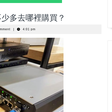
不少多去哪裡購買？
u
omment
|
4:01 pm