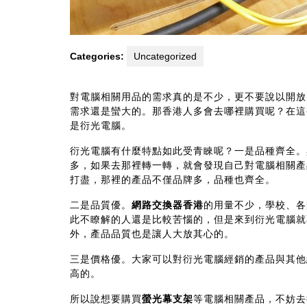
Categories:
Uncategorized
對電腦相關用品的需求真的是不少，更不要說以開放
需求還是蠻大的。那香港人多會去哪裡購買呢？在這
是衍光電腦。
衍光電腦有什麼特點如此受青睞呢？一是品種齊全。
多，如果去那裡轉一轉，就會發現自己對電腦相關產
打盡，那裡的產品不僅品牌多，品種也齊全。
二是品質優。
網路交換器香港
的用量不少，學校、各
此不瞭解的人還是比較苦惱的，但是來到衍光電腦就
外，產品品質也是讓人大放其心的。
三是價格優。大家可以對衍光電腦經銷的產品與其他
高的。
所以說想要購買
螢光幕支架
等電腦相關產品，不妨去