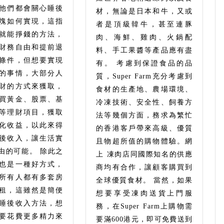
他們都會關心睡後
材，無論是日本和牛，又或
塊如何實現，這指
者是頂級韓牛，甚至連豚
就能掙錢的方法，
肉、海鮮、雞肉、火鍋配
財務自由和提前退
料、手工果醬等產品應有盡
條件，但想要實現
有。 考慮到保證食品的品
的事情，大部分人
質，Super Farm充分考慮到
財的方式來獲取，
食材的生產地、農場環境、
買黃金、股票、基
冷凍技術、安全性、飼養方
等理財項目，獲取
法等幾個方面，務求為繁忙
化收益，以此來得
的香港客戶帶來高級、優質
後收入，讓生活實
且物超所值的購物體驗。網
由的可能。 除此之
上 凍肉店同國際知名的供應
也是一種好方式，
商均有合作，讓顧客購買到
所有人都有多套房
全球優質食材。 當然，如果
租，這雖然是簡便
想要享受凍肉送貨上門服
睡後收入方法，想
務，在Super Farm上購物需
要花費更多精力來
要滿600港元，即可免費送到