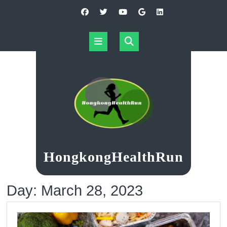
Skip
to
content
Open
Button
HongkongHealthRun
Day:
March 28, 2023