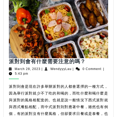
派
派對到會
有什麼需要注意的嗎？
對
March
WendyyyLau
March 28, 2023
|
WendyyyLau
|
0 Comment
|
到
28,
5:43 pm
2023
會
有
派對到會是現在許多舉辦派對的人都會選擇的一種方式，
什
因為舉行派對就少不了吃的和喝的，而吃什麼和喝什麼是
麼
與派對的風格相配套的。也就是說一般情況下西式派對就
需
與西式餐點相配，而中式派對則對應著中餐，雖然也有例
要
個，有的派對沒有什麼風格，但卻要求日餐或是泰餐，也