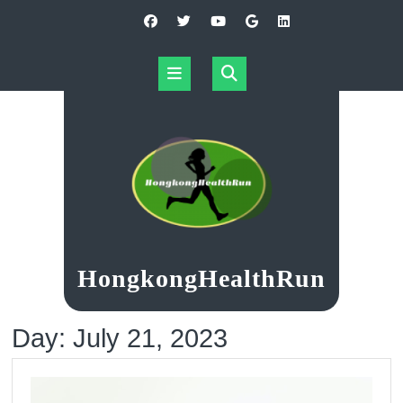
Skip
to
content
Open
Button
HongkongHealthRun
Day:
July 21, 2023