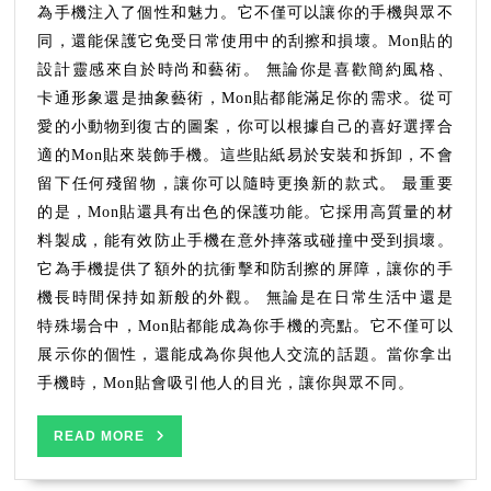
保
為手機注入了個性和魅力。它不僅可以讓你的手機與眾不
護
同，還能保護它免受日常使用中的刮擦和損壞。Mon貼的
你
設計靈感來自於時尚和藝術。 無論你是喜歡簡約風格、
手
卡通形象還是抽象藝術，Mon貼都能滿足你的需求。從可
機
愛的小動物到復古的圖案，你可以根據自己的喜好選擇合
的
適的Mon貼來裝飾手機。這些貼紙易於安裝和拆卸，不會
最
佳
留下任何殘留物，讓你可以隨時更換新的款式。 最重要
選
的是，Mon貼還具有出色的保護功能。它採用高質量的材
擇
料製成，能有效防止手機在意外摔落或碰撞中受到損壞。
它為手機提供了額外的抗衝擊和防刮擦的屏障，讓你的手
機長時間保持如新般的外觀。 無論是在日常生活中還是
特殊場合中，Mon貼都能成為你手機的亮點。它不僅可以
展示你的個性，還能成為你與他人交流的話題。當你拿出
手機時，Mon貼會吸引他人的目光，讓你與眾不同。
READ
READ MORE
MORE