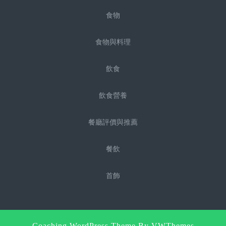
食物
食物與料理
飲食
飲食營養
餐廳評價與推薦
餐飲
首飾
Sc
Coaching WordPress Theme
By VWThemes