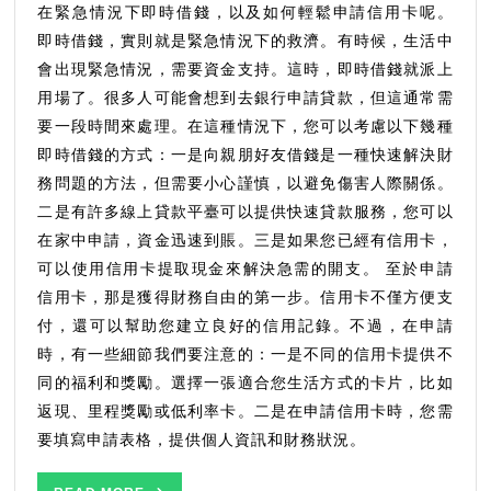
式，
在緊急情況下即時借錢，以及如何輕鬆申請信用卡呢。
申
即時借錢，實則就是緊急情況下的救濟。有時候，生活中
請
會出現緊急情況，需要資金支持。這時，即時借錢就派上
信
用場了。很多人可能會想到去銀行申請貸款，但這通常需
用
要一段時間來處理。在這種情況下，您可以考慮以下幾種
卡
即時借錢的方式：一是向親朋好友借錢是一種快速解決財
要
注
務問題的方法，但需要小心謹慎，以避免傷害人際關係。
意
二是有許多線上貸款平臺可以提供快速貸款服務，您可以
什
在家中申請，資金迅速到賬。三是如果您已經有信用卡，
麼
可以使用信用卡提取現金來解決急需的開支。 至於申請
信用卡，那是獲得財務自由的第一步。信用卡不僅方便支
付，還可以幫助您建立良好的信用記錄。不過，在申請
時，有一些細節我們要注意的：一是不同的信用卡提供不
同的福利和獎勵。選擇一張適合您生活方式的卡片，比如
返現、里程獎勵或低利率卡。二是在申請信用卡時，您需
要填寫申請表格，提供個人資訊和財務狀況。