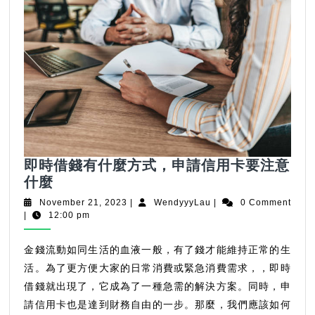
即時借錢有什麼方式，申請信用卡要注意
即
什麼
時
November
WendyyyLau
November 21, 2023
|
WendyyyLau
|
0 Comment
借
21,
|
12:00 pm
2023
錢
有
金錢流動如同生活的血液一般，有了錢才能維持正常的生
什
活。為了更方便大家的日常消費或緊急消費需求，，即時
麼
借錢就出現了，它成為了一種急需的解決方案。同時，申
方
請信用卡也是達到財務自由的一步。那麼，我們應該如何