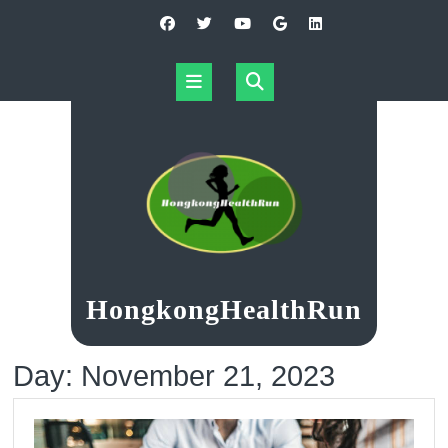
Skip
to
content
Open
Button
HongkongHealthRun
Day:
November 21, 2023