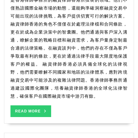
是香港律師事務所的融資律師香港所擅長的領域。他們不
事
僅熟諳國際金融市場的動態，還能夠準確洞察融資交易中
務
可能出現的法律挑戰，為客戶提供切實可行的解決方案。
所
融資律師香港的角色不僅僅在於處理法律檔和合同條款，
引
領
更在於成為企業決策中的智囊團。他們通過與客戶深入溝
法
通，瞭解企業的戰略目標和融資需求，為客戶量身定制最
律
合適的法律策略。在融資談判中，他們的存在不僅為客戶
智
爭取最有利的條款，更在於通過法律手段最大限度地保護
慧
客戶的權益。 融資律師香港必須具備全球化的法律視
之
野，他們需要瞭解不同國家和地區的法律體系，應對跨境
路
融資交易中可能涉及的複雜法律問題。香港律師事務所通
過建設國際化團隊，培養融資律師香港的全球化法律智
慧，確保客戶在國際融資市場中游刃有餘。
READ
READ MORE
MORE