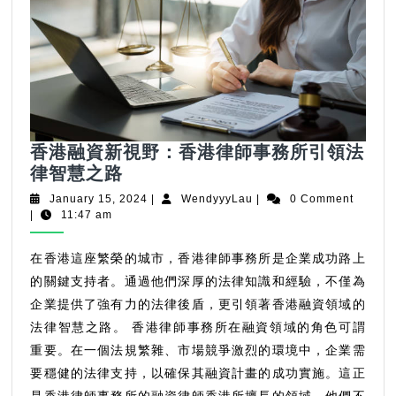
香港融資新視野：香港律師事務所引領法
香
律智慧之路
港
January
WendyyyLau
January 15, 2024
|
WendyyyLau
|
0 Comment
融
15,
|
11:47 am
2024
資
新
在香港這座繁榮的城市，香港律師事務所是企業成功路上
視
的關鍵支持者。通過他們深厚的法律知識和經驗，不僅為
野：
企業提供了強有力的法律後盾，更引領著香港融資領域的
香
法律智慧之路。 香港律師事務所在融資領域的角色可謂
港
重要。在一個法規繁雜、市場競爭激烈的環境中，企業需
律
要穩健的法律支持，以確保其融資計畫的成功實施。這正
師