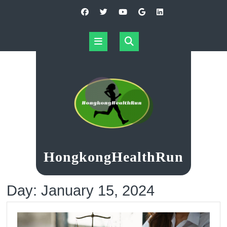
Skip
to
content
Open
Button
HongkongHealthRun
Day:
January 15, 2024