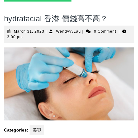
hydrafacial 香港 價錢高不高？
March
WendyyyLau
March 31, 2023
|
WendyyyLau
|
0 Comment
|
31,
3:00 pm
2023
Categories:
美容