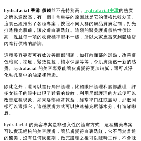
hydrafacial 香港 價錢
並不是特別高，
hydrafacial中環
的熱度
之所以這麼高，有一個非常重要的原因就是它的價格比較划算。
這裏已經推出了各種專案，按照不同人群的膚品質膚定制，打光
打造極光肌膚，讓皮膚白裏透紅。這類的醫美護膚價格性價比
高，況且每一項的收費標準都不一樣，所以大家應當來到體驗店
內進行價格的諮詢。
這種美容專案可有效改善面部問題，如打散面部的斑點，改善膚
色暗沉，祛痘，緊致提拉，補水保濕等等，令肌膚煥然一新的感
覺。hydrafacial 的美容專案能讓皮膚變得更加細膩，還可以淨
化毛孔當中的油脂和污垢。
除此之外，還可以進行局部護理，比如眼部護理和唇部護理，許
多女孩子的眼中出現了難看的皺紋，利用局部護理的方式便可以
改善這種現象。如果唇部經常乾裂，經常塗口紅或唇彩，那麼同
樣可以選擇它，這種護膚方式可以快速補充唇部水分，打造嘟嘟
唇。
hydrafacial 的美容專案是非侵入性的護膚方式，這種醫美專案
可以實現輕松的美容護膚，讓肌膚變得白裏透紅，它不同於普通
的醫美，沒有任何恢復期，做完護理之後可以隨時工作，不會耽