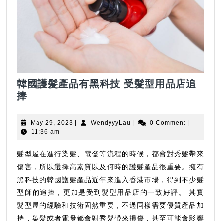
韓國護髮產品有黑科技 受髮型用品店追
韓
捧
國
護
May
WendyyyLau
May 29, 2023
|
WendyyyLau
|
0 Comment
|
髮
29,
11:36 am
2023
產
品
髮型屋在進行染髮、電發等流程的時候，都會對秀髮帶來
有
傷害，所以選擇高素質以及何時的護髮產品很重要。擁有
黑
黑科技的韓國護髮產品近年來進入香港市場，得到不少髮
科
型師的追捧，更加是受到髮型用品店的一致好評。 其實
技
髮型屋的經驗和技術固然重要，不過同樣需要優質產品加
受
持，染髮或者電發都會對秀髮帶來損傷，甚至可能會影響