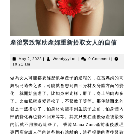
產
產後緊致幫助產婦重新拾取女人的自信
後
緊
May
WendyyyLau
May 2, 2023
|
WendyyyLau
|
0 Comment
|
致
2,
10:21 am
2023
幫
助
做為女人可能都要經歷懷孕產子的過程的，在當媽媽的高
產
興勁兒過去之後，可能就會想到自己身材及身體方面的變
婦
化，就開始焦慮了。比如身材走樣，胖了，身上的肉肉多
重
了。比如私密處變得松了，不緊致了等等。那伴隨而來的
新
就是一些擔心了，怕身材恢復不到生孩子之前，怕身體內
拾
部的變化再也變不回來等等。其實只要在產後做產後緊致
取
的話就不用擔心這些了。 香港Mama Zone產前產後護理
女
專門店會讓人們的這些擔心遠離的，這裡提供的產後緊致