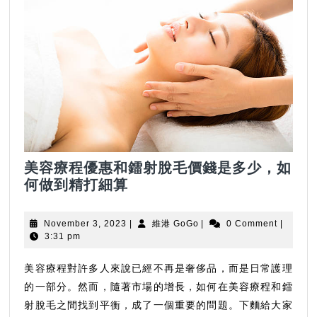
美容療程優惠和鐳射脫毛價錢是多少，如
美
何做到精打細算
容
療
November
維
November 3, 2023
|
維港 GoGo
|
0 Comment
|
程
3,
港
3:31 pm
2023
GoGo
優
惠
美容療程對許多人來說已經不再是奢侈品，而是日常護理
和
的一部分。然而，隨著市場的增長，如何在美容療程和鐳
鐳
射脫毛之間找到平衡，成了一個重要的問題。下麵給大家