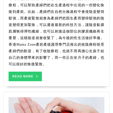
人
療程，可以幫助產婦們把在生產過程中出現的一些變化恢
的
復到產前。比如，產婦們在自然分娩過程中會使陰道變得
自
鬆弛，而產後緊致就會為產婦們把因生產而變得鬆弛的陰
信
道變得更加緊致，可以通過最新的科技方法，讓陰道黏膜
肌層恢得彈性纖維，也可以刺激這個部位的膠原纖維再生
重塑，這樣陰道就會收緊了，為今後的性生活做好準備。
香港Mama Zone產前產後護理專門店推出的收陰療程很受
產婦們的歡迎，有了收陰療程，也就不用再擔心生孩子給
自己的身體帶來的影響了，而一些正在坐月子的產婦，也
可以很好的恢復緊致。
READ
READ MORE
MORE