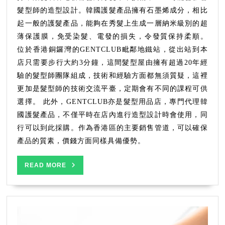
髮
髮型師的造型設計。韓國護髮產品擁有石墨烯成分，相比
型
起一般的護髮產品，能夠在秀髮上生成一層納米級別的超
用
薄保護膜，免受染髮、電發的損失，令發質保持柔順。
品
位於香港銅鑼灣的GENTCLUB毗鄰地鐵站，從出站到本
店
店只需要步行大約3分鐘，這間髮型屋由擁有超過20年經
追
捧
驗的髮型師團隊組成，技術和經驗方面都無須質疑，這裡
更加是髮型師的技術交流平臺，定期會有不同的課程可供
選擇。 此外，GENTCLUB亦是髮型用品店，專門代理韓
國護髮產品，不僅平時在店內進行造型設計時會使用，同
行可以到此採購。作為香港區的主要銷售管道，可以確保
產品的質素，價錢方面同樣具備優勢。
READ
READ MORE
MORE