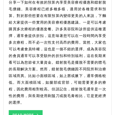
射
分享一下如何在有效的預算內享受美容療程優惠和鐳射脫
脫
毛價錢。美容療程已經多種多樣，適用於各種需求和預
毛
算。對於那些想要在有限預算內變得更美的人來說，下麵
價
給大家提供一些實用的美容療程優惠建議。一是可以考慮
錢
購買多次療程的優惠套餐。許多美容院和診所提供這種選
是
擇，通常會提供折扣，這意味著您可以在一段時間內享受
多
多次療程，而不必一次性支付高昂的費用。當然，大家也
少，
可以考慮會員特權，這也是一個不錯的選擇。成為美容院
如
何
的會員通常可以享受額外的折扣和特別福利，這在長期來
做
看可以為您節省大量資金。鐳射脫毛是擺脫不需要的體毛
到
的長期解決方案。然而，鐳射脫毛價錢因不同院所和治療
精
區域而異。比如小面積區域，如上唇或腋下，通常價格較
打
低。而大面積區域，如腿部或背部，可能需要更多的療
細
程，因此費用相對較高。但請記住，鐳射脫毛通常是一次
算
性的費用，與長期使用剃鬚刀或脫毛膏相比，它是更經濟
的選擇。
READ