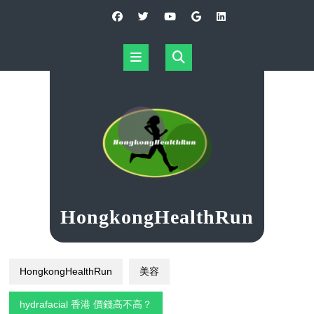
Skip
to
content
Open
Button
HongkongHealthRun
HongkongHealthRun
美容
hydrafacial 香港 價錢高不高？